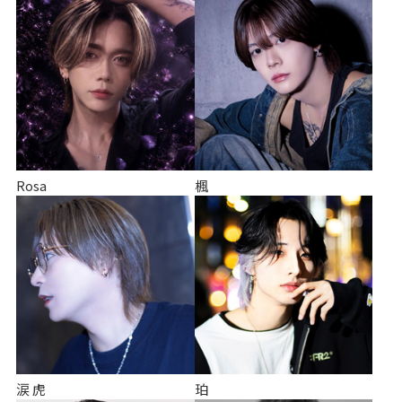
Rosa
楓
涙 虎
珀