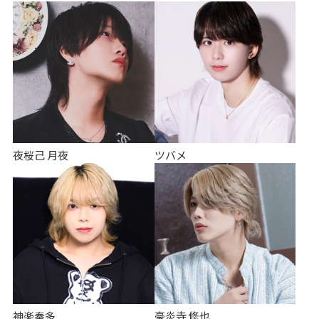
夜桜己 月夜
ツバメ
神楽奏多
豪炎寺 修也