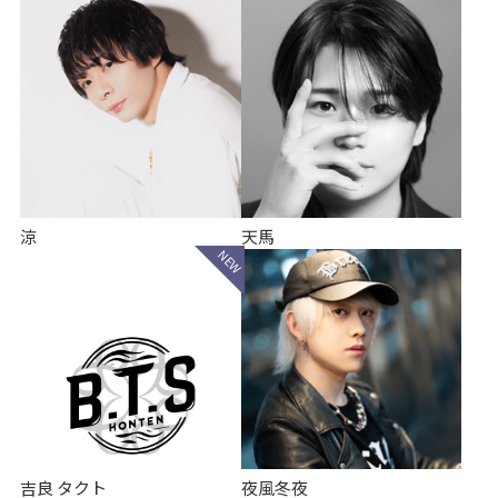
涼
天馬
吉良 タクト
夜風冬夜