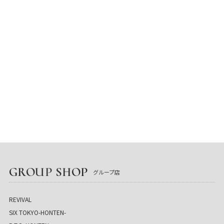
GROUP SHOP
グループ店
REVIVAL
SIX TOKYO-HONTEN-