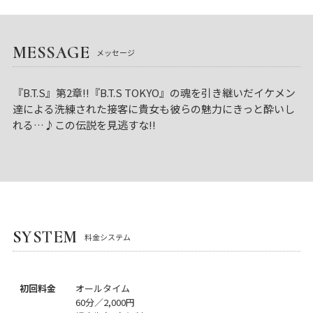
MESSAGE
メッセージ
『B.T.S』第2章!!『B.T.S TOKYO』の魂を引き継いだイケメン
達による洗練された接客に貴女も彼らの魅力にきっと酔いし
れる…♪この伝説を見逃すな!!
SYSTEM
料金システム
初回料金
オールタイム
60分／2,000円